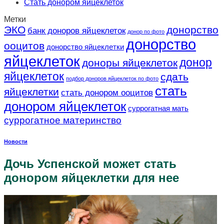
Стать донором яйцеклеток
Метки
ЭКО
донорство
банк доноров яйцеклеток
донор по фото
донорство
ооцитов
донорство яйцеклетки
яйцеклеток
донор
доноры яйцеклеток
яйцеклеток
сдать
подбор доноров яйцеклеток по фото
стать
яйцеклетки
стать донором ооцитов
донором яйцеклеток
суррогатная мать
суррогатное материнство
Новости
Дочь Успенской может стать
донором яйцеклетки для нее