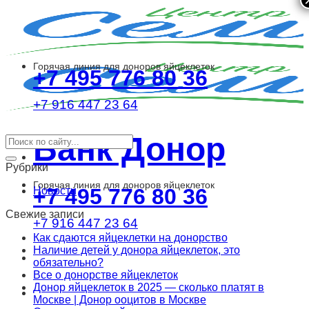
Skip
to
content
Горячая линия для доноров яйцеклеток
+7 495 776 80 36
+7 916 447 23 64
Банк Донор
Рубрики
Горячая линия для доноров яйцеклеток
+7 495 776 80 36
Новости
Свежие записи
+7 916 447 23 64
Как сдаются яйцеклетки на донорство
Наличие детей у донора яйцеклеток, это
обязательно?
Все о донорстве яйцеклеток
Донор яйцеклеток в 2025 — сколько платят в
Москве | Донор ооцитов в Москве