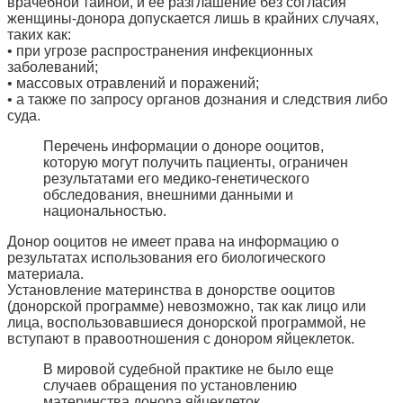
врачебной тайной, и ее разглашение без согласия
женщины-донора допускается лишь в крайних случаях,
таких как:
• при угрозе распространения инфекционных
заболеваний;
• массовых отравлений и поражений;
• а также по запросу органов дознания и следствия либо
суда.
Перечень информации о доноре ооцитов,
которую могут получить пациенты, ограничен
результатами его медико-генетического
обследования, внешними данными и
национальностью.
Донор ооцитов не имеет права на информацию о
результатах использования его биологического
материала.
Установление материнства в донорстве ооцитов
(донорской программе) невозможно, так как лицо или
лица, воспользовавшиеся донорской программой, не
вступают в правоотношения с донором яйцеклеток.
В мировой судебной практике не было еще
случаев обращения по установлению
материнства донора яйцеклеток.