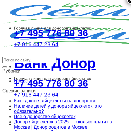
Skip
to
content
Горячая линия для доноров яйцеклеток
+7 495 776 80 36
+7 916 447 23 64
Банк Донор
Рубрики
Горячая линия для доноров яйцеклеток
+7 495 776 80 36
Новости
Свежие записи
+7 916 447 23 64
Как сдаются яйцеклетки на донорство
Наличие детей у донора яйцеклеток, это
обязательно?
Все о донорстве яйцеклеток
Донор яйцеклеток в 2025 — сколько платят в
Москве | Донор ооцитов в Москве