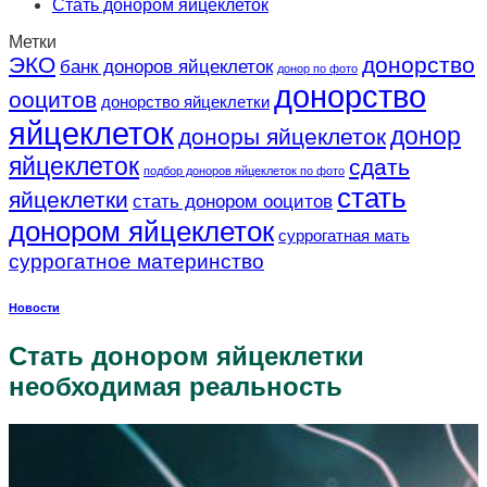
Стать донором яйцеклеток
Метки
ЭКО
донорство
банк доноров яйцеклеток
донор по фото
донорство
ооцитов
донорство яйцеклетки
яйцеклеток
донор
доноры яйцеклеток
яйцеклеток
сдать
подбор доноров яйцеклеток по фото
стать
яйцеклетки
стать донором ооцитов
донором яйцеклеток
суррогатная мать
суррогатное материнство
Новости
Стать донором яйцеклетки
необходимая реальность