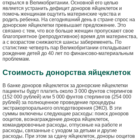
открылся в Великобритании. Основной его целью
является устранить дефицит доноров яйцеклеток и
помочь женщинам ощутить материнские чувства и
родить ребенка. На сегодняшний день в стране спрос на
донорские яйцеклетки превышает предложение. Это
связано с тем, что все больше женщин пропускают свое
благоприятное (репродуктивное) время для материнства,
а с возрастом снижаются шансы забеременеть. По
статистике четверть пар Великобритании откладывают
рождение детей до 40 лет по финансово-материальным
проблемам.
Стоимость донорства яйцеклеток
В банке доноров яйцеклеток за донорские яйцеклетки
пациенты будут платить около 3 000 фунтов стерлингов
(152 000 рублей) или 5 000 фунтов стерлингов (254 000
рублей) за полноценное проведение процедуры
экстракорпорального оплодотворения (ЭКО). В эти
суммы включены следующие расходы: поиск доноров
ооцитов, вознаграждение донора яйцеклеток,
командировочные расходы, отпускные на работе и
расходы, связанные с уходом за детьми и другие
расходы. При этом за сдачу яйцеклеток, доноры ооцитов