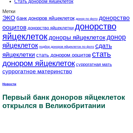
Стать донором яйцеклеток
Метки
ЭКО
донорство
банк доноров яйцеклеток
донор по фото
донорство
ооцитов
донорство яйцеклетки
яйцеклеток
донор
доноры яйцеклеток
яйцеклеток
сдать
подбор доноров яйцеклеток по фото
стать
яйцеклетки
стать донором ооцитов
донором яйцеклеток
суррогатная мать
суррогатное материнство
Новости
Первый банк доноров яйцеклеток
открылся в Великобритании