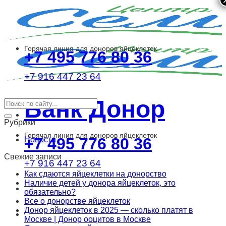
Skip
to
content
Горячая линия для доноров яйцеклеток
+7 495 776 80 36
+7 916 447 23 64
Банк Донор
Рубрики
Горячая линия для доноров яйцеклеток
+7 495 776 80 36
Новости
Свежие записи
+7 916 447 23 64
Как сдаются яйцеклетки на донорство
Наличие детей у донора яйцеклеток, это
обязательно?
Все о донорстве яйцеклеток
Донор яйцеклеток в 2025 — сколько платят в
Москве | Донор ооцитов в Москве