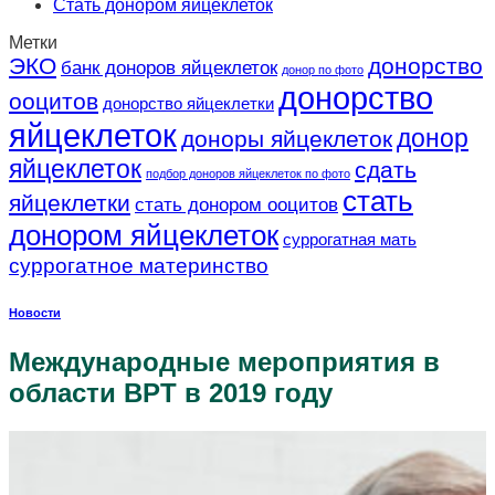
Стать донором яйцеклеток
Метки
ЭКО
донорство
банк доноров яйцеклеток
донор по фото
донорство
ооцитов
донорство яйцеклетки
яйцеклеток
донор
доноры яйцеклеток
яйцеклеток
сдать
подбор доноров яйцеклеток по фото
стать
яйцеклетки
стать донором ооцитов
донором яйцеклеток
суррогатная мать
суррогатное материнство
Новости
Международные мероприятия в
области ВРТ в 2019 году