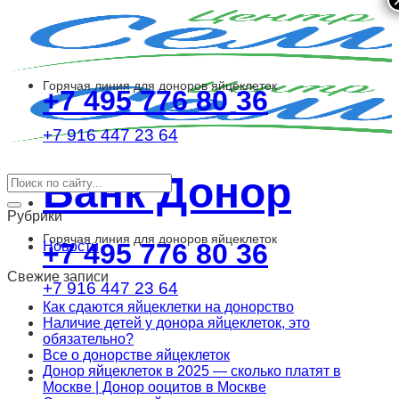
Skip
to
content
Горячая линия для доноров яйцеклеток
+7 495 776 80 36
+7 916 447 23 64
Банк Донор
Рубрики
Горячая линия для доноров яйцеклеток
+7 495 776 80 36
Новости
Свежие записи
+7 916 447 23 64
Как сдаются яйцеклетки на донорство
Наличие детей у донора яйцеклеток, это
обязательно?
Все о донорстве яйцеклеток
Донор яйцеклеток в 2025 — сколько платят в
Москве | Донор ооцитов в Москве