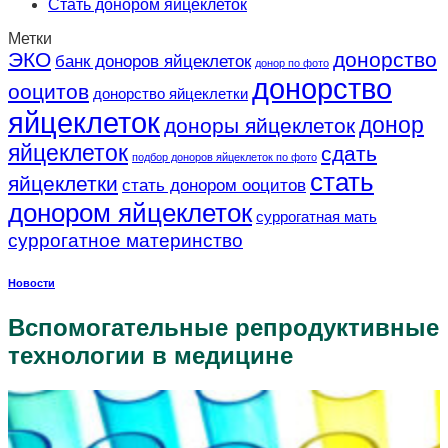
Стать донором яйцеклеток
Метки
ЭКО
донорство
банк доноров яйцеклеток
донор по фото
донорство
ооцитов
донорство яйцеклетки
яйцеклеток
донор
доноры яйцеклеток
яйцеклеток
сдать
подбор доноров яйцеклеток по фото
стать
яйцеклетки
стать донором ооцитов
донором яйцеклеток
суррогатная мать
суррогатное материнство
Новости
Вспомогательные репродуктивные
технологии в медицине