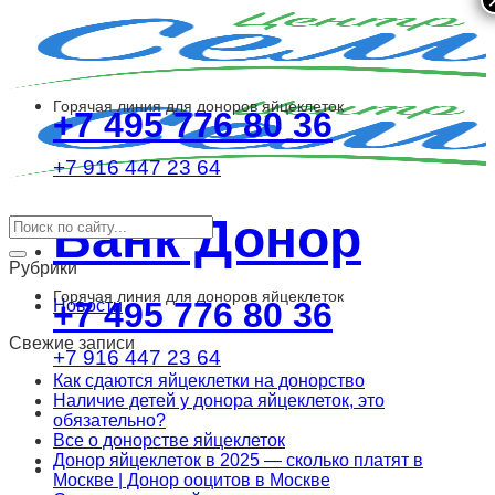
Skip
to
content
Горячая линия для доноров яйцеклеток
+7 495 776 80 36
+7 916 447 23 64
Банк Донор
Рубрики
Горячая линия для доноров яйцеклеток
+7 495 776 80 36
Новости
Свежие записи
+7 916 447 23 64
Как сдаются яйцеклетки на донорство
Наличие детей у донора яйцеклеток, это
обязательно?
Все о донорстве яйцеклеток
Донор яйцеклеток в 2025 — сколько платят в
Москве | Донор ооцитов в Москве