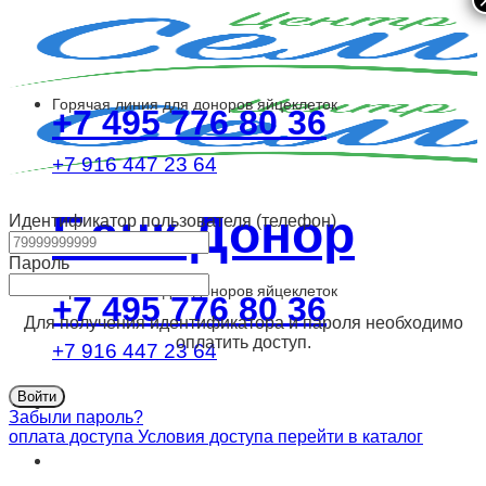
Skip
to
content
Горячая линия для доноров яйцеклеток
+7 495 776 80 36
+7 916 447 23 64
Банк Донор
Идентификатор пользователя (телефон)
Пароль
Горячая линия для доноров яйцеклеток
+7 495 776 80 36
Для получения идентификатора и пароля необходимо
оплатить доступ.
+7 916 447 23 64
Забыли пароль?
оплата доступа
Условия доступа
перейти в каталог