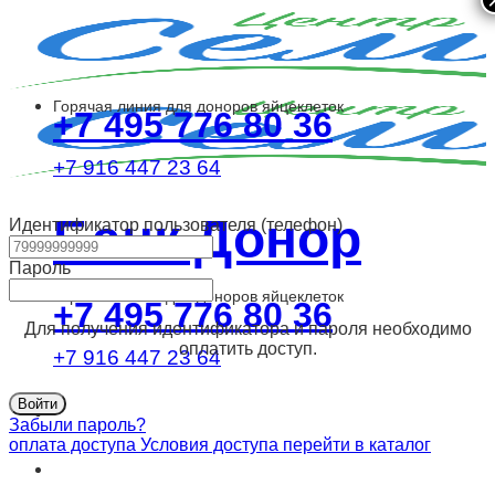
Skip
to
content
Горячая линия для доноров яйцеклеток
+7 495 776 80 36
+7 916 447 23 64
Банк Донор
Идентификатор пользователя (телефон)
Пароль
Горячая линия для доноров яйцеклеток
+7 495 776 80 36
Для получения идентификатора и пароля необходимо
оплатить доступ.
+7 916 447 23 64
Забыли пароль?
оплата доступа
Условия доступа
перейти в каталог