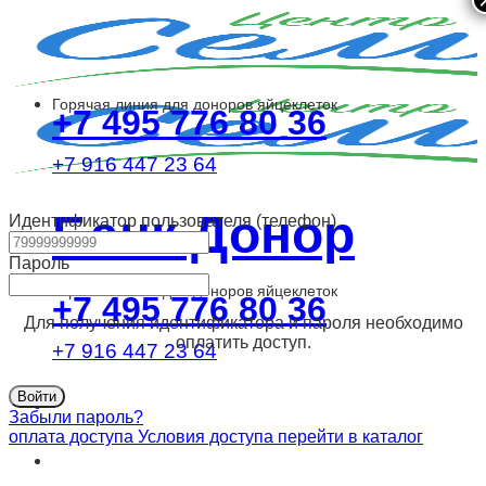
Skip
to
content
Горячая линия для доноров яйцеклеток
+7 495 776 80 36
+7 916 447 23 64
Банк Донор
Идентификатор пользователя (телефон)
Пароль
Горячая линия для доноров яйцеклеток
+7 495 776 80 36
Для получения идентификатора и пароля необходимо
оплатить доступ.
+7 916 447 23 64
Забыли пароль?
оплата доступа
Условия доступа
перейти в каталог